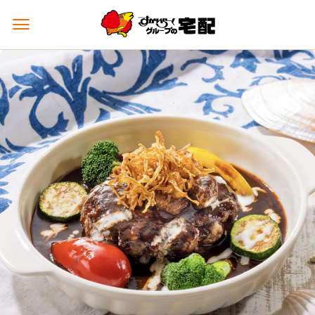
メ
ニ
ュ
ー
を
開
く