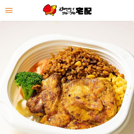
メ
ニ
ュ
ー
を
開
く