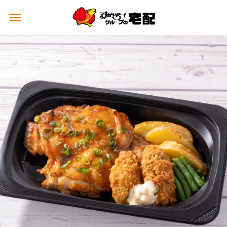
メ
ニ
ュ
ー
を
開
く