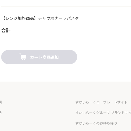
【レンジ加熱商品】チャウボナーラパスタ
合計
カート商品追加
問
すかいらーくコーポレートサイト
法
すかいらーくグループ ブランドサ
すかいらーくのお持ち帰り