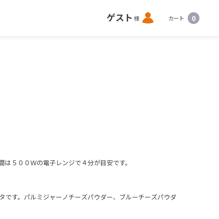
ロ
ゲスト
0
様
カート
グ
イ
ン
間は５００Ｗの電子レンジで４分が目安です。
タです。パルミジャーノチーズパウダー、ブルーチーズパウダ