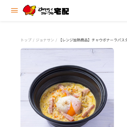
メ
ニ
ュ
ー
を
開
トップ
ジョナサン
【レンジ加熱商品】チャウボナーラパス
く