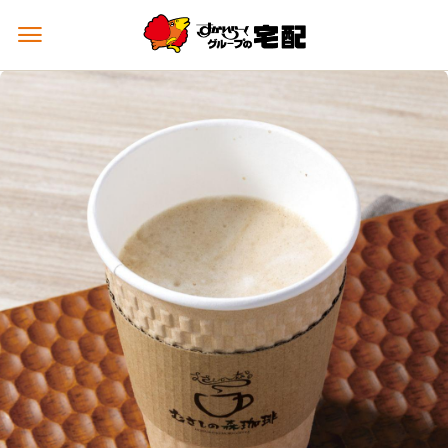
メ
ニ
ュ
ー
を
開
く