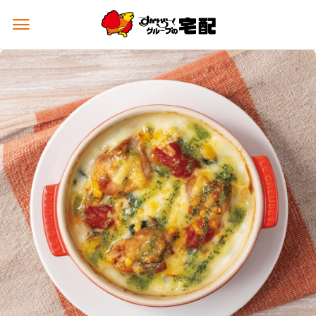
メ
ニ
ュ
ー
を
開
く