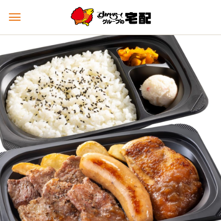
メ
ニ
ュ
ー
を
開
く