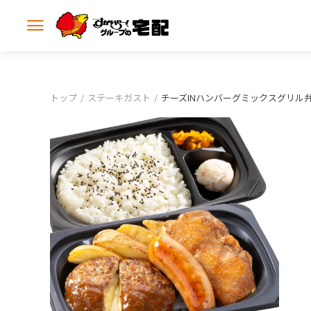
メ
ニ
ュ
ー
を
開
トップ
ステーキガスト
チーズINハンバーグミックスグリル
く