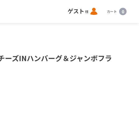
ロ
ゲスト
0
様
カート
グ
イ
ン
チーズINハンバーグ＆ジャンボフラ