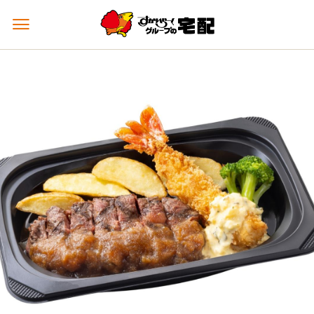
メ
ニ
ュ
ー
を
開
く