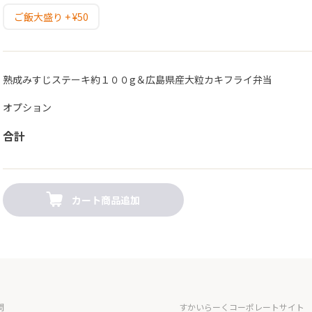
ご飯大盛り + ¥50
熟成みすじステーキ約１００g＆広島県産大粒カキフライ弁当
オプション
合計
カート商品追加
問
すかいらーくコーポレートサイト