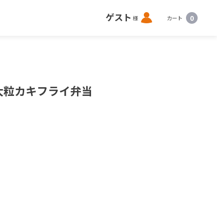
ロ
ゲスト
0
様
カート
グ
イ
ン
大粒カキフライ弁当