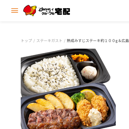
メ
ニ
ュ
ー
を
開
トップ
ステーキガスト
熟成みすじステーキ約１００g＆広
く