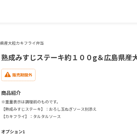
島県産大粒カキフライ弁当
熟成みすじステーキ約１００g＆広島県産
販売期間外
商品紹介
※重量表示は調理前のものです。
【熟成みすじステーキ】：おろし玉ねぎソース別添え
【カキフライ】：タルタルソース
オプション1