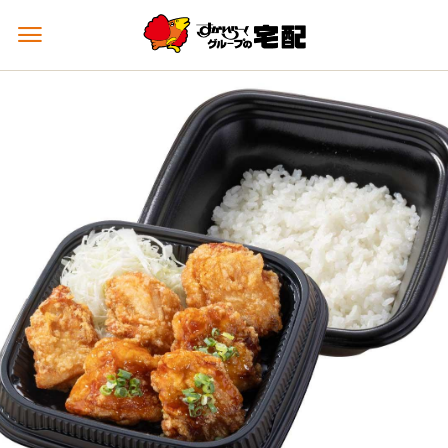
メ
ニ
ュ
ー
を
開
く