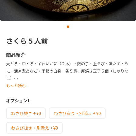
さくら５人前
商品紹介
大とろ・中とろ・ずわいがに（２本）・数の子・上えび・ほたて・う
に・活〆煮あなご・季節の白身 各５貫、厚焼き玉子５個（しゃりな
し）
お持ち帰り専用容器（使い捨て）での配達になります。
もっと読む
オプション1
わさび抜き + ¥0
わさび有り・別添え + ¥0
わさび抜き・別添え + ¥0