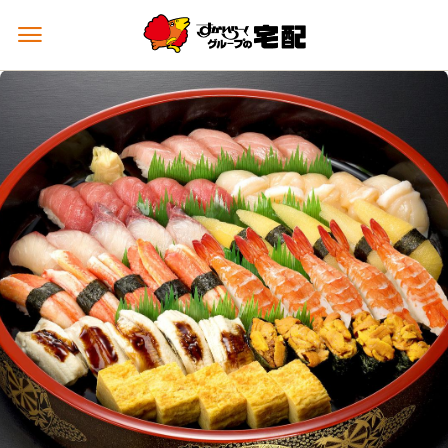
メ
ニ
ュ
ー
を
開
く