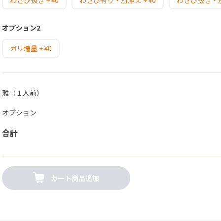
わさび抜き + ¥0
わさび有り・別添え + ¥0
わさび抜き・別添
オプション2
ガリ増量 + ¥0
雅（１人前）
オプション
合計
カート商品追加