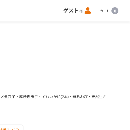
ロ
ゲスト
0
様
カート
グ
イ
ン
〆煮穴子・厚焼き玉子・ずわいがに(2本)・煮あわび・天然生え