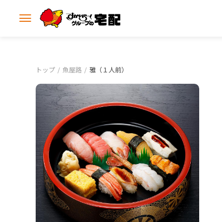
メ
ニ
ュ
ー
を
開
トップ
魚屋路
雅（１人前）
く