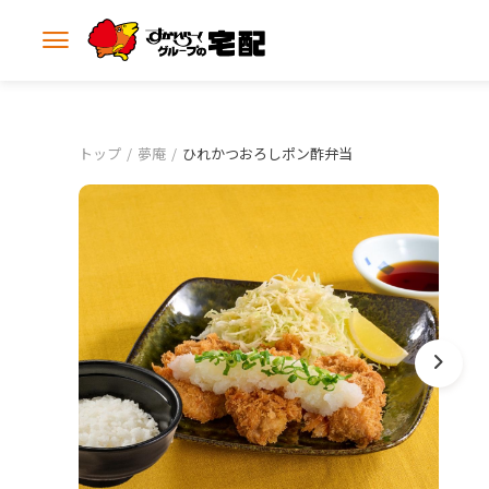
メ
ニ
ュ
ー
を
開
トップ
夢庵
ひれかつおろしポン酢弁当
く
進
む