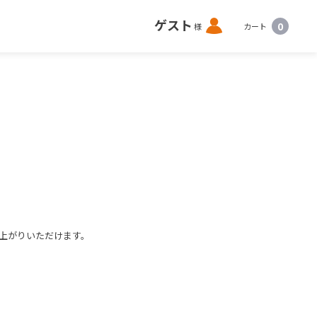
ロ
ゲスト
0
様
カート
グ
イ
ン
上がりいただけます。