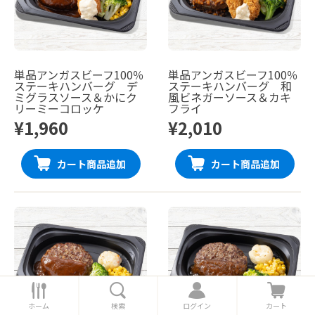
単品アンガスビーフ100％
単品アンガスビーフ100％
ステーキハンバーグ デ
ステーキハンバーグ 和
ミグラスソース＆かにク
風ビネガーソース＆カキ
リーミーコロッケ
フライ
¥1,960
¥2,010
カート商品追加
カート商品追加
ホ
検
ロ
カ
ー
索
グ
ー
ホーム
検索
ログイン
カート