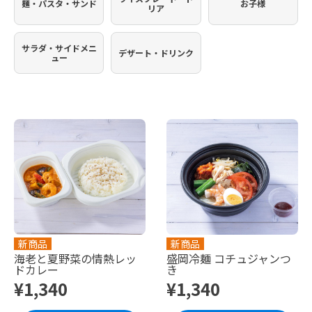
麺・パスタ・サンド
お子様
リア
サラダ・サイドメニ
デザート・ドリンク
ュー
新商品
新商品
海老と夏野菜の情熱レッ
盛岡冷麺 コチュジャンつ
ドカレー
き
¥1,340
¥1,340