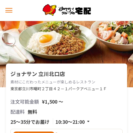
メ
ニ
ュ
ー
を
開
く
ジョナサン 立川北口店
素材にこだわったメニューが楽しめるレストラン
東京都立川市曙町２丁目４２－１パークアベニュー１Ｆ
注文可能金額
¥1,500 〜
配達料
無料
25〜35分でお届け
10:30〜21:00