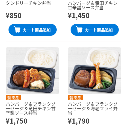
タンドリーチキン弁当
ハンバーグ＆竜田チキン
甘辛醤ソース弁当
¥850
¥1,450
カート商品追加
カート商品追加
新商品
新商品
ハンバーグ＆フランクソ
ハンバーグ＆フランクソ
ーセージ＆竜田チキン甘
ーセージ＆海老フライ弁
辛醤ソース弁当
当
¥1,750
¥1,790