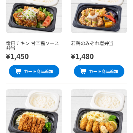
竜田チキン 甘辛醤ソース
若鶏のみぞれ煮弁当
弁当
¥1,450
¥1,480
カート商品追加
カート商品追加