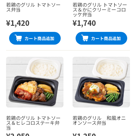
若鶏のグリル トマトソー
若鶏のグリル トマトソー
ス弁当
ス＆かにクリーミーコロ
ッケ弁当
¥1,420
¥1,740
カート商品追加
カート商品追加
若鶏のグリル トマトソー
若鶏のグリル 和風オニ
ス＆ヒレコロステーキ弁
オンソース弁当
当
¥2,050
¥1,250