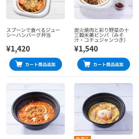
スプーンで食べるジュー
炭火焼肉と彩り野菜の十
シーハンバーグ弁当
三穀米美ビンバ（みそ
汁・コチュジャンつき）
¥1,420
¥1,540
カート商品追加
カート商品追加
新商品