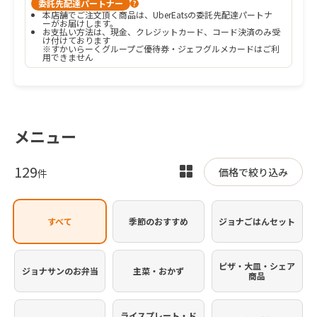
委託先配達パートナー
?
本店舗でご注文頂く商品は、UberEatsの委託先配達パートナ
ーがお届けします。
お支払い方法は、現金、クレジットカード、コード決済のみ受
け付けております

※すかいらーくグループご優待券・ジェフグルメカードはご利
用できません
メニュー
129
表
価格で絞り込み
件
示
を
すべて
季節のおすすめ
ジョナごはんセット
切
り
替
ピザ・大皿・シェア
ジョナサンのお弁当
主菜・おかず
商品
え
ライスプレート・ド