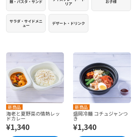
麺・パスタ・サンド
お子様
リア
サラダ・サイドメニ
デザート・ドリンク
ュー
新商品
新商品
海老と夏野菜の情熱レッ
盛岡冷麺 コチュジャンつ
ドカレー
き
¥1,340
¥1,340