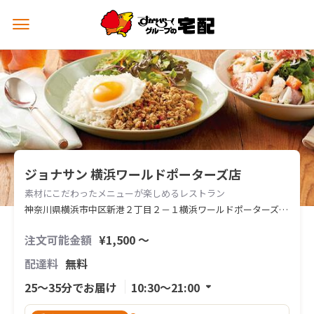
メ
ニ
ュ
ー
を
開
く
ジョナサン 横浜ワールドポーターズ店
素材にこだわったメニューが楽しめるレストラン
神奈川県横浜市中区新港２丁目２－１横浜ワールドポーターズ２Ｆ
注文可能金額
¥1,500 〜
配達料
無料
25〜35分でお届け
10:30〜21:00