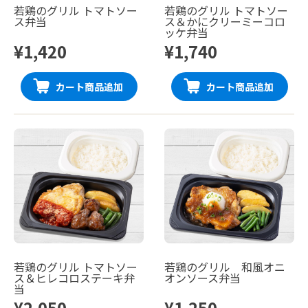
若鶏のグリル トマトソー
若鶏のグリル トマトソー
ス弁当
ス＆かにクリーミーコロ
ッケ弁当
¥1,420
¥1,740
カート商品追加
カート商品追加
若鶏のグリル トマトソー
若鶏のグリル 和風オニ
ス＆ヒレコロステーキ弁
オンソース弁当
当
¥2,050
¥1,250