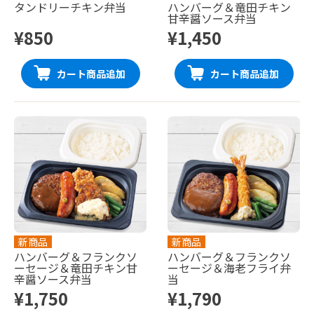
タンドリーチキン弁当
ハンバーグ＆竜田チキン
甘辛醤ソース弁当
¥850
¥1,450
カート商品追加
カート商品追加
新商品
新商品
ハンバーグ＆フランクソ
ハンバーグ＆フランクソ
ーセージ＆竜田チキン甘
ーセージ＆海老フライ弁
辛醤ソース弁当
当
¥1,750
¥1,790