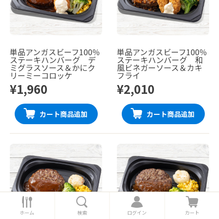
単品アンガスビーフ100％
単品アンガスビーフ100％
ステーキハンバーグ デ
ステーキハンバーグ 和
ミグラスソース＆かにク
風ビネガーソース＆カキ
リーミーコロッケ
フライ
¥1,960
¥2,010
カート商品追加
カート商品追加
ホ
検
ロ
カ
ー
索
グ
ー
ホーム
検索
ログイン
カート