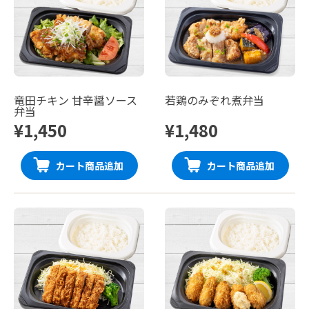
竜田チキン 甘辛醤ソース
若鶏のみぞれ煮弁当
弁当
¥1,450
¥1,480
カート商品追加
カート商品追加