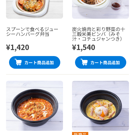
スプーンで食べるジュー
炭火焼肉と彩り野菜の十
シーハンバーグ弁当
三穀米美ビンバ（みそ
汁・コチュジャンつき）
¥1,420
¥1,540
カート商品追加
カート商品追加
新商品