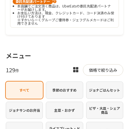
委託先配達パートナー
?
本店舗でご注文頂く商品は、UberEatsの委託先配達パートナ
ーがお届けします。
お支払い方法は、現金、クレジットカード、コード決済のみ受
け付けております

※すかいらーくグループご優待券・ジェフグルメカードはご利
用できません
メニュー
129
表
価格で絞り込み
件
示
を
すべて
季節のおすすめ
ジョナごはんセット
切
り
替
ピザ・大皿・シェア
ジョナサンのお弁当
主菜・おかず
商品
え
ライスプレート・ド