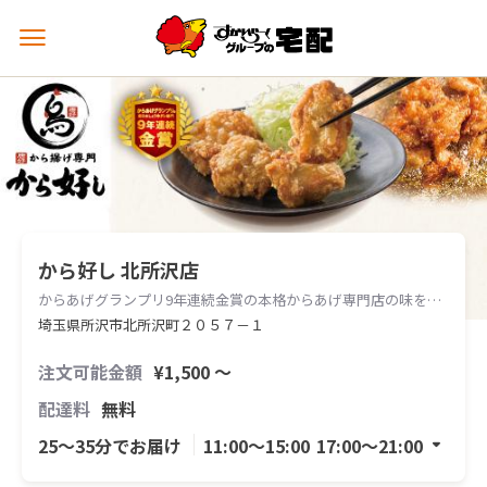
メ
ニ
ュ
ー
を
開
く
から好し 北所沢店
からあげグランプリ9年連続金賞の本格からあげ専門店の味をお届けします。
埼玉県所沢市北所沢町２０５７－１
注文可能金額
¥1,500 〜
配達料
無料
25〜35分でお届け
11:00〜15:00
17:00〜21:00