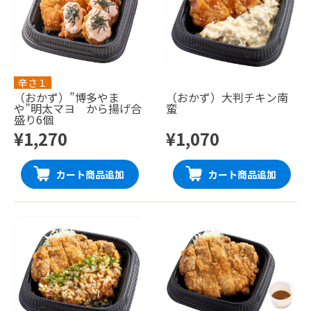
辛さ１
（おかず）”博多やま
（おかず）大判チキン南
や”明太マヨ から揚げ合
蛮
盛り6個
¥1,270
¥1,070
カート商品追加
カート商品追加