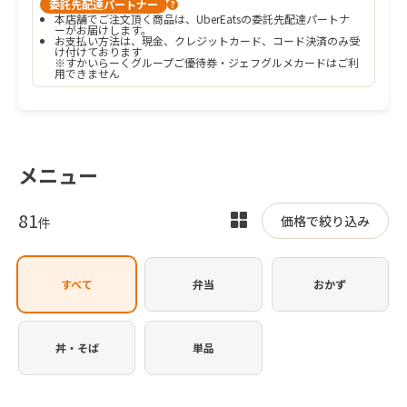
委託先配達パートナー
?
本店舗でご注文頂く商品は、UberEatsの委託先配達パートナ
ーがお届けします。
お支払い方法は、現金、クレジットカード、コード決済のみ受
け付けております

※すかいらーくグループご優待券・ジェフグルメカードはご利
用できません
メニュー
81
表
価格で絞り込み
件
示
を
すべて
弁当
おかず
切
り
替
丼・そば
単品
え