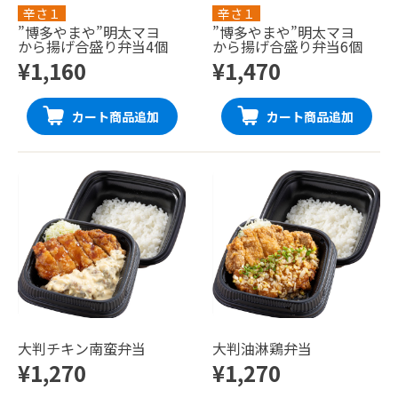
辛さ１
辛さ１
”博多やまや”明太マヨ
”博多やまや”明太マヨ
から揚げ合盛り弁当4個
から揚げ合盛り弁当6個
¥1,160
¥1,470
カート商品追加
カート商品追加
大判チキン南蛮弁当
大判油淋鶏弁当
¥1,270
¥1,270