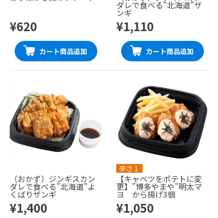
ダレで食べる”北海道”ザ
ンギ
¥620
¥1,110
カート商品追加
カート商品追加
辛さ１
（おかず）ジンギスカン
【キャベツをポテトに変
ダレで食べる”北海道”よ
更】”博多やまや”明太マ
くばりザンギ
ヨ から揚げ3個
¥1,400
¥1,050