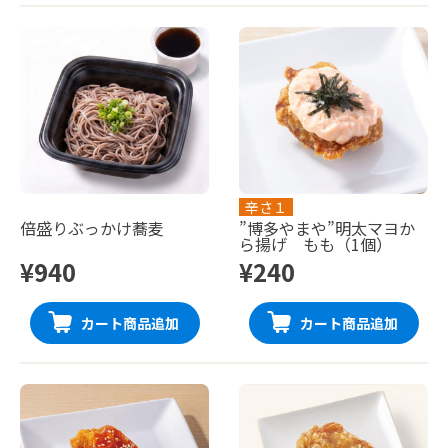
辛さ１
倍盛りぶっかけ蕎麦
”博多やまや”明太マヨか
ら揚げ もも（1個）
¥940
¥240
カート商品追加
カート商品追加