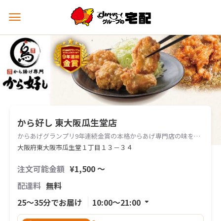
メ
ニ
ュ
ー
を
開
く
から好し 東大阪瓜生堂店
からあげグランプリ9年連続金賞の本格からあげ専門店の味をお届けします。
大阪府東大阪市瓜生堂１丁目１３－３４
注文可能金額
¥1,500 〜
配達料
無料
25〜35分でお届け
10:00〜21:00