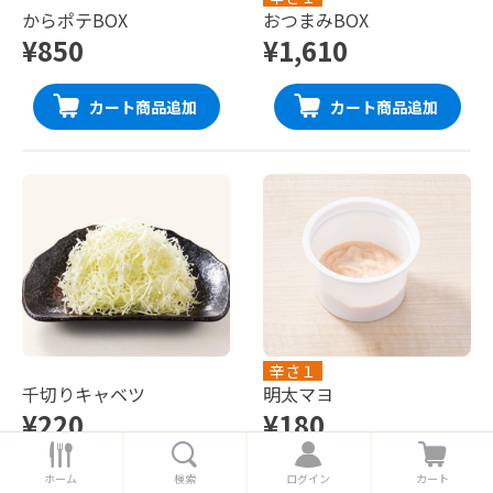
からポテBOX
おつまみBOX
¥850
¥1,610
カート商品追加
カート商品追加
辛さ１
千切りキャベツ
明太マヨ
¥220
¥180
ホ
検
ロ
カ
ー
索
グ
ー
ホーム
検索
ログイン
カート
カート商品追加
カート商品追加