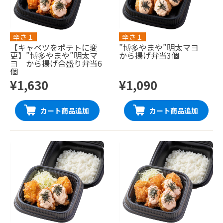
辛さ１
辛さ１
【キャベツをポテトに変
”博多やまや”明太マヨ
更】”博多やまや”明太マ
から揚げ弁当3個
ヨ から揚げ合盛り弁当6
個
¥1,630
¥1,090
カート商品追加
カート商品追加