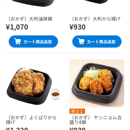
（おかず）大判油淋鶏
（おかず）大判から揚げ
¥1,070
¥930
カート商品追加
カート商品追加
辛さ１
（おかず）よくばりから
（おかず） ヤンニョム合
揚げ
盛り4個
¥1,220
¥930