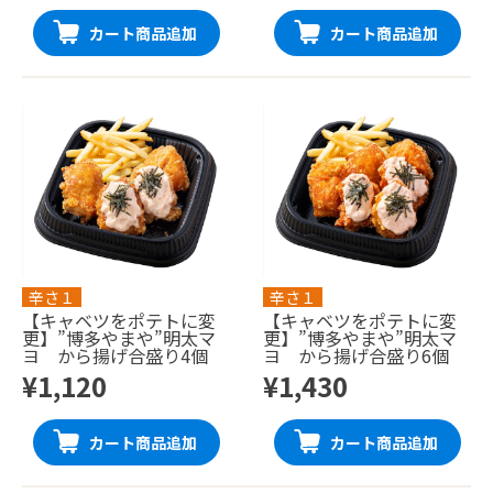
カート商品追加
カート商品追加
辛さ１
辛さ１
【キャベツをポテトに変
【キャベツをポテトに変
更】”博多やまや”明太マ
更】”博多やまや”明太マ
ヨ から揚げ合盛り4個
ヨ から揚げ合盛り6個
¥1,120
¥1,430
カート商品追加
カート商品追加