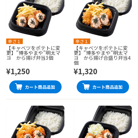
辛さ１
辛さ１
【キャベツをポテトに変
【キャベツをポテトに変
更】”博多やまや”明太マ
更】”博多やまや”明太マ
ヨ から揚げ弁当3個
ヨ から揚げ合盛り弁当4
個
¥1,250
¥1,320
カート商品追加
カート商品追加