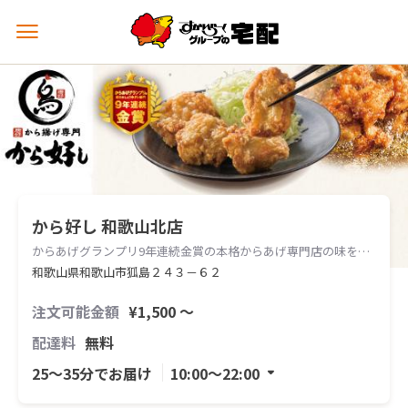
メ
ニ
ュ
ー
を
開
く
から好し 和歌山北店
からあげグランプリ9年連続金賞の本格からあげ専門店の味をお届けします。
和歌山県和歌山市狐島２４３－６２
注文可能金額
¥1,500 〜
配達料
無料
25〜35分でお届け
10:00〜22:00