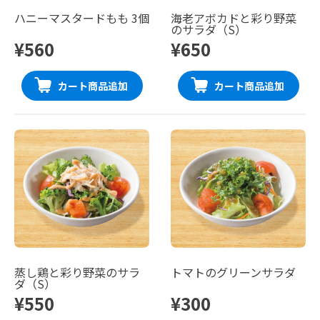
ハニーマスタードもも 3個
海老アボカドと彩り野菜
のサラダ（S）
¥560
¥650
カート商品追加
カート商品追加
蒸し鶏と彩り野菜のサラ
トマトのグリーンサラダ
ダ（S）
¥550
¥300