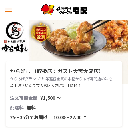
メ
ニ
ュ
ー
を
開
く
から好し （取扱店：ガスト大宮大成店）
からあげグランプリ9年連続金賞の本格からあげ専門店の味をお届けします。
埼玉県さいたま市大宮区大成町3丁目516-1
注文可能金額
¥1,500 〜
配達料
無料
25〜35分でお届け
10:00〜22:00