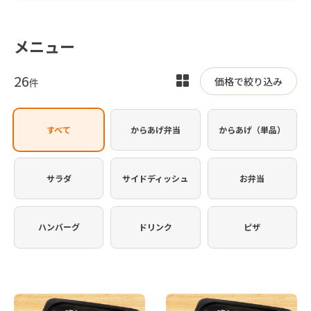
メニュー
26
表
価格で絞り込み
件
示
を
すべて
からあげ弁当
からあげ（単品）
切
り
替
サラダ
サイドディッシュ
お弁当
え
ハンバーグ
ドリンク
ピザ