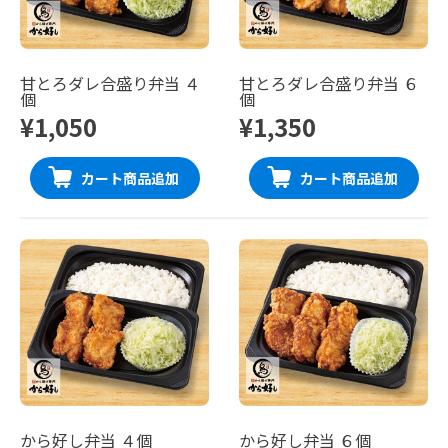
甘とろダレ合盛り弁当 ４
甘とろダレ合盛り弁当 ６
個
個
¥1,050
¥1,350
カート商品追加
カート商品追加
から好し弁当 ４個
から好し弁当 ６個