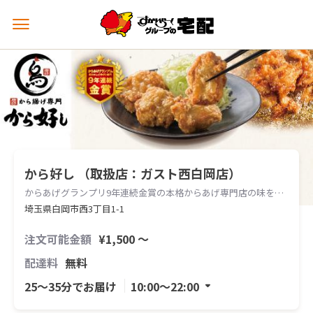
メ
ニ
ュ
ー
を
開
く
から好し （取扱店：ガスト西白岡店）
からあげグランプリ9年連続金賞の本格からあげ専門店の味をお届けします。
埼玉県白岡市西3丁目1-1
注文可能金額
¥1,500 〜
配達料
無料
25〜35分でお届け
10:00〜22:00