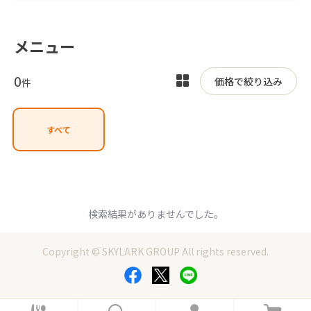
メニュー
0
表
価格で絞り込み
件
示
を
すべて
切
り
替
え
検索結果がありませんでした。
Copyright © SKYLARK GROUP All rights reserved.