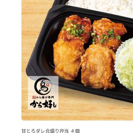
甘とろダレ合盛り弁当 ４個