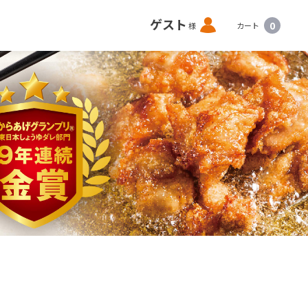
ロ
ゲスト
0
様
カート
グ
イ
ン