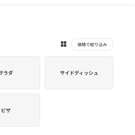
表
価格で絞り込み
示
を
切
サラダ
サイドディッシュ
り
替
え
ピザ