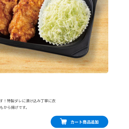
す！特製ダレに漬け込み丁寧に衣
もから揚げです。
カート商品追加