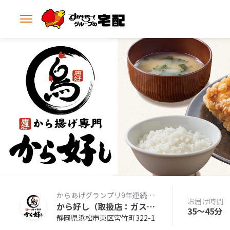
メ
ニ
ュ
ー
を
開
く
からあげグランプリ9年連続金賞の本格からあげ専門店の味をお届けします。
お届け時間
から好し（取扱店：ガスト浜松宮竹店）
35〜45分
静岡県浜松市東区宮竹町322-1