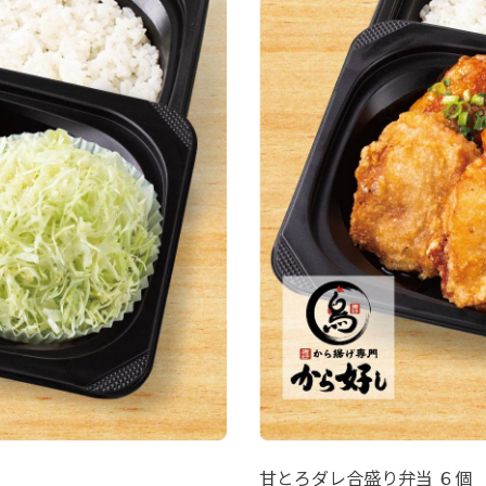
甘とろダレ合盛り弁当 ６個