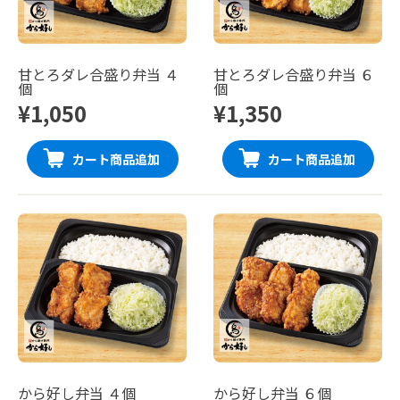
甘とろダレ合盛り弁当 ４
甘とろダレ合盛り弁当 ６
個
個
¥1,050
¥1,350
カート商品追加
カート商品追加
から好し弁当 ４個
から好し弁当 ６個