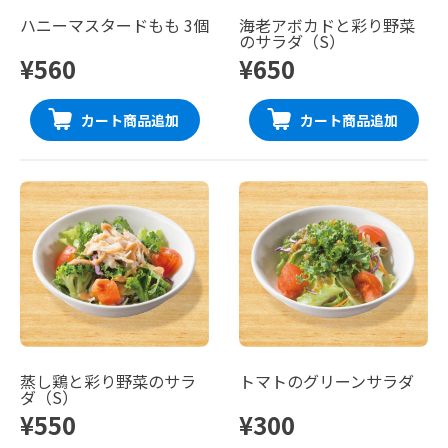
ハニーマスタードもも 3個
海老アボカドと彩り野菜
のサラダ（S）
¥560
¥650
カート商品追加
カート商品追加
蒸し鶏と彩り野菜のサラ
トマトのグリーンサラダ
ダ（S）
¥550
¥300