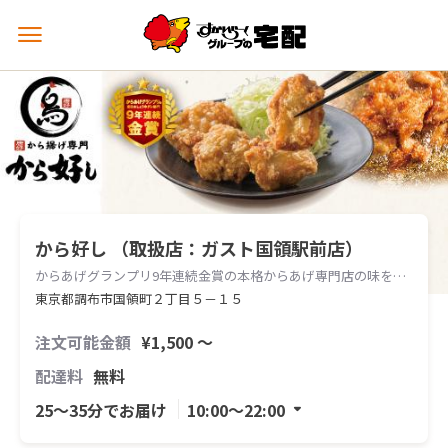
メ
ニ
ュ
ー
を
開
く
から好し （取扱店：ガスト国領駅前店）
からあげグランプリ9年連続金賞の本格からあげ専門店の味をお届けします。
東京都調布市国領町２丁目５－１５
注文可能金額
¥1,500 〜
配達料
無料
25〜35分でお届け
10:00〜22:00