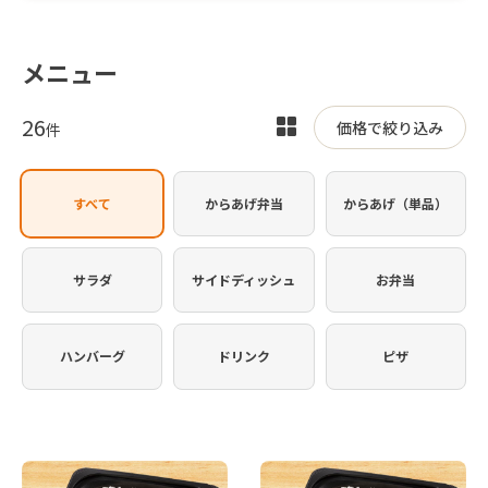
メニュー
26
表
価格で絞り込み
件
示
を
すべて
からあげ弁当
からあげ（単品）
切
り
替
サラダ
サイドディッシュ
お弁当
え
ハンバーグ
ドリンク
ピザ