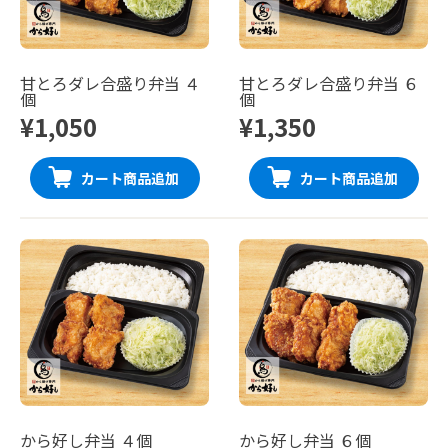
甘とろダレ合盛り弁当 ４
甘とろダレ合盛り弁当 ６
個
個
¥1,050
¥1,350
カート商品追加
カート商品追加
から好し弁当 ４個
から好し弁当 ６個