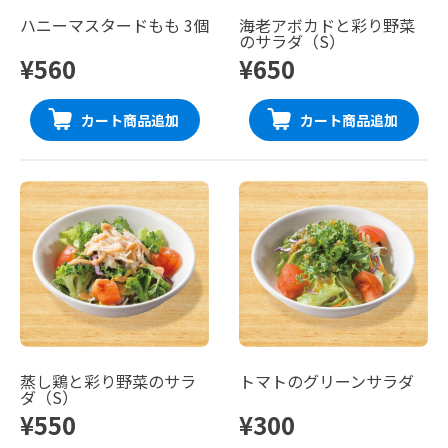
ハニーマスタードもも 3個
海老アボカドと彩り野菜
のサラダ（S）
¥560
¥650
カート商品追加
カート商品追加
蒸し鶏と彩り野菜のサラ
トマトのグリーンサラダ
ダ（S）
¥550
¥300