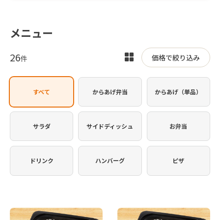
メニュー
26
表
価格で絞り込み
件
示
を
すべて
からあげ弁当
からあげ（単品）
切
り
替
サラダ
サイドディッシュ
お弁当
え
ドリンク
ハンバーグ
ピザ