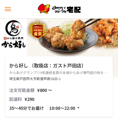
メ
ニ
ュ
ー
を
開
く
から好し （取扱店：ガスト戸田店）
からあげグランプリ9年連続金賞の本格からあげ専門店の味をお届けします。
埼玉県戸田市大字新曽芦原1825-1
注文可能金額
¥800 〜
配達料
¥290
35〜45分でお届け
10:00〜22:00