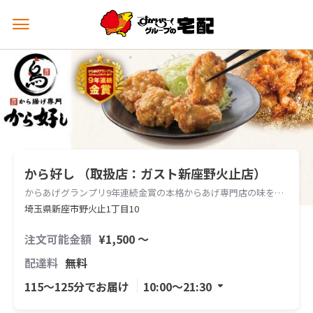
メ
ニ
ュ
ー
を
開
く
から好し （取扱店：ガスト新座野火止店）
からあげグランプリ9年連続金賞の本格からあげ専門店の味をお届けします。
埼玉県新座市野火止1丁目10
注文可能金額
¥1,500 〜
配達料
無料
115〜125分でお届け
10:00〜21:30