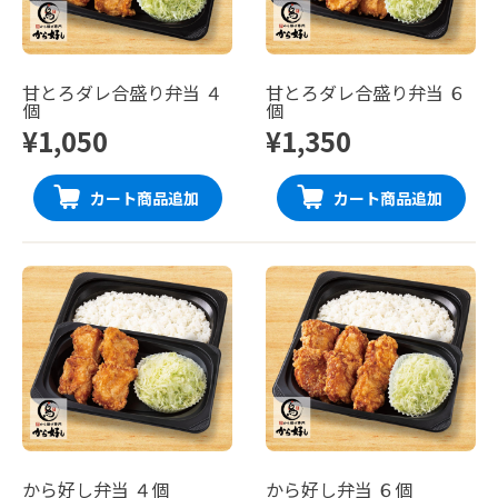
甘とろダレ合盛り弁当 ４
甘とろダレ合盛り弁当 ６
個
個
¥1,050
¥1,350
カート商品追加
カート商品追加
から好し弁当 ４個
から好し弁当 ６個