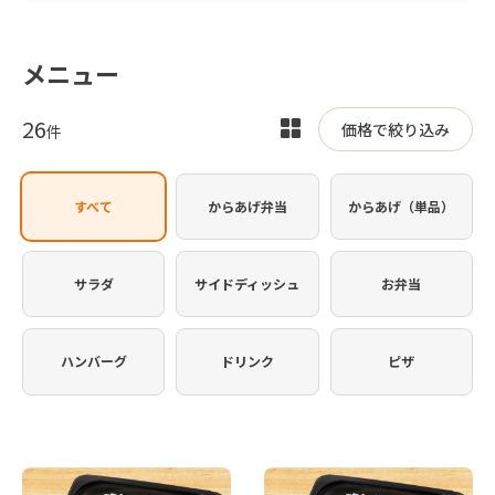
メニュー
26
表
価格で絞り込み
件
示
を
すべて
からあげ弁当
からあげ（単品）
切
り
替
サラダ
サイドディッシュ
お弁当
え
ハンバーグ
ドリンク
ピザ