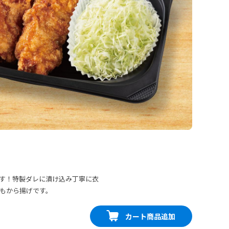
す！特製ダレに漬け込み丁寧に衣
もから揚げです。
カート商品追加