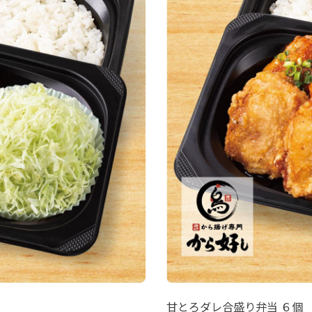
甘とろダレ合盛り弁当 ６個