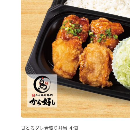
甘とろダレ合盛り弁当 ４個