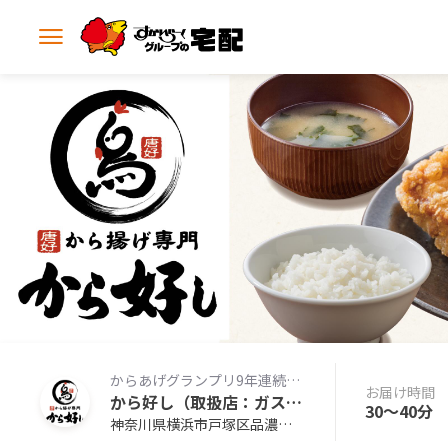
メ
ニ
ュ
ー
を
開
く
からあげグランプリ9年連続金賞の本格からあげ専門店の味をお届けします。
お届け時間
から好し（取扱店：ガスト東戸塚店）
30〜40分
神奈川県横浜市戸塚区品濃町548-2