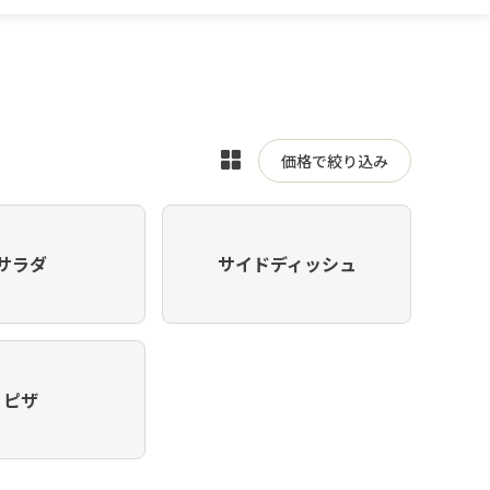
表
価格で絞り込み
示
を
切
サラダ
サイドディッシュ
り
替
え
ピザ