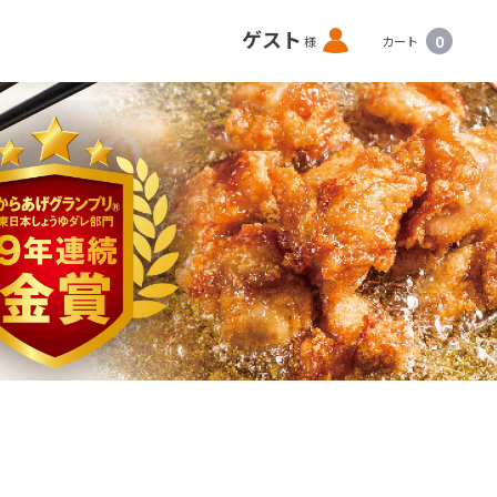
ロ
ゲスト
0
様
カート
グ
イ
ン