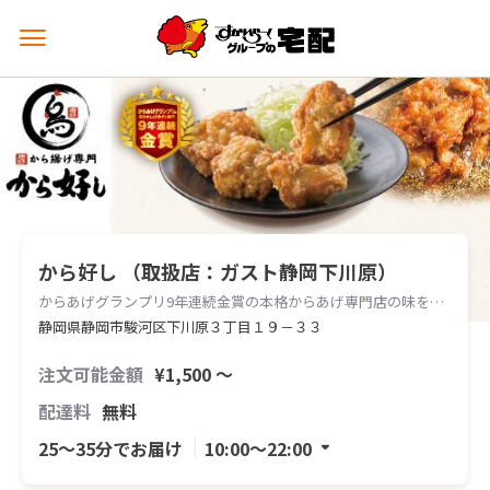
メ
ニ
ュ
ー
を
開
く
から好し （取扱店：ガスト静岡下川原）
からあげグランプリ9年連続金賞の本格からあげ専門店の味をお届けします。
静岡県静岡市駿河区下川原３丁目１９－３３
注文可能金額
¥1,500 〜
配達料
無料
25〜35分でお届け
10:00〜22:00