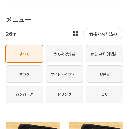
メニュー
26
表
価格で絞り込み
件
示
を
すべて
からあげ弁当
からあげ（単品）
切
り
替
サラダ
サイドディッシュ
お弁当
え
ハンバーグ
ドリンク
ピザ