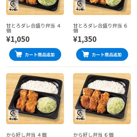
甘とろダレ合盛り弁当 ４
甘とろダレ合盛り弁当 ６
個
個
¥1,050
¥1,350
カート商品追加
カート商品追加
から好し弁当 ４個
から好し弁当 ６個