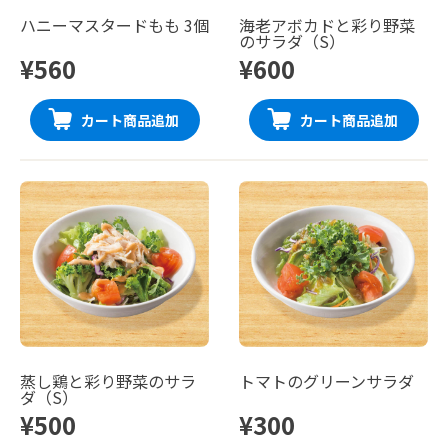
ハニーマスタードもも 3個
海老アボカドと彩り野菜
のサラダ（S）
¥560
¥600
カート商品追加
カート商品追加
蒸し鶏と彩り野菜のサラ
トマトのグリーンサラダ
ダ（S）
¥500
¥300