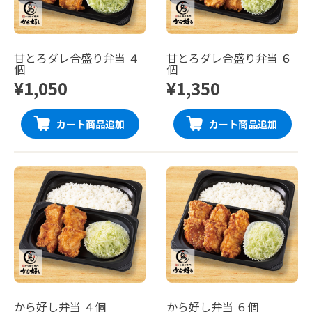
甘とろダレ合盛り弁当 ４
甘とろダレ合盛り弁当 ６
個
個
¥1,050
¥1,350
カート商品追加
カート商品追加
から好し弁当 ４個
から好し弁当 ６個