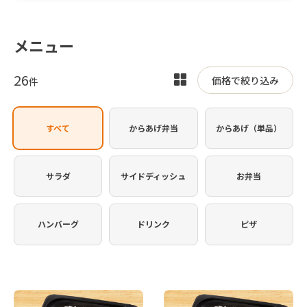
メニュー
26
表
価格で絞り込み
件
示
を
すべて
からあげ弁当
からあげ（単品）
切
り
替
サラダ
サイドディッシュ
お弁当
え
ハンバーグ
ドリンク
ピザ