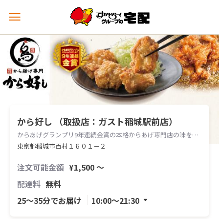
メ
ニ
ュ
ー
を
開
く
から好し （取扱店：ガスト稲城駅前店）
からあげグランプリ9年連続金賞の本格からあげ専門店の味をお届けします。
東京都稲城市百村１６０１－２
注文可能金額
¥1,500 〜
配達料
無料
25〜35分でお届け
10:00〜21:30