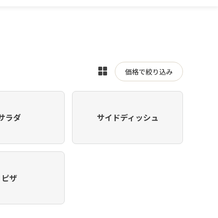
表
価格で絞り込み
示
を
切
サラダ
サイドディッシュ
り
替
え
ピザ