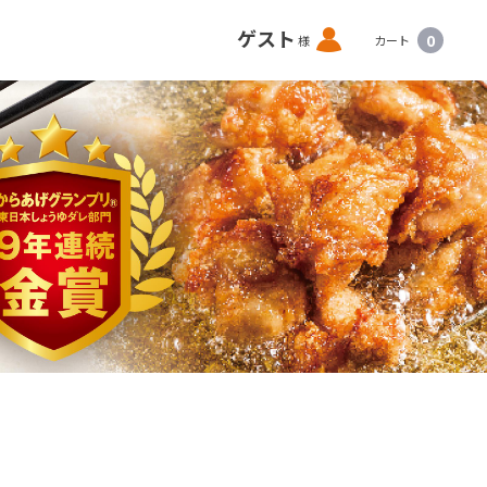
ロ
ゲスト
0
様
カート
グ
イ
ン