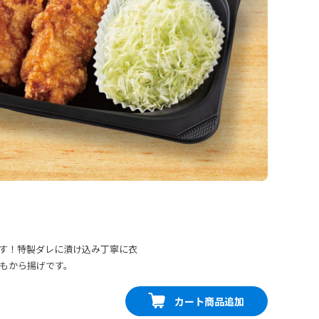
す！特製ダレに漬け込み丁寧に衣
もから揚げです。
カート商品追加