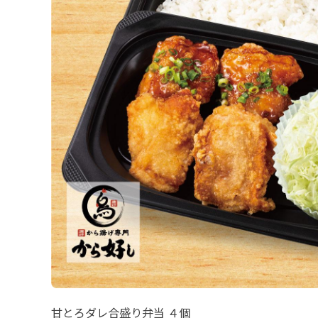
甘とろダレ合盛り弁当 ４個