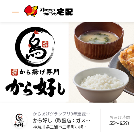
メ
ニ
ュ
ー
を
開
く
からあげグランプリ9年連続金賞の本格からあげ専門店の味をお届けします。
お届け時間
から好し（取扱店：ガスト三浦店）
55〜65分
神奈川県三浦市三崎町小網代57-1