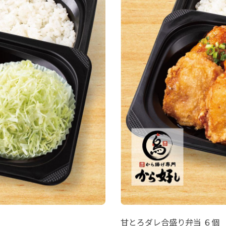
甘とろダレ合盛り弁当 ６個