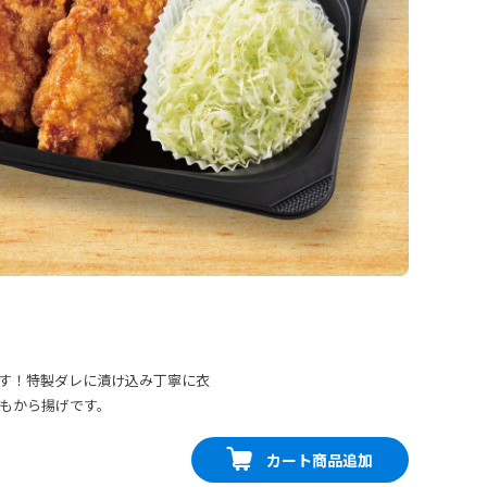
す！特製ダレに漬け込み丁寧に衣
もから揚げです。
カート商品追加