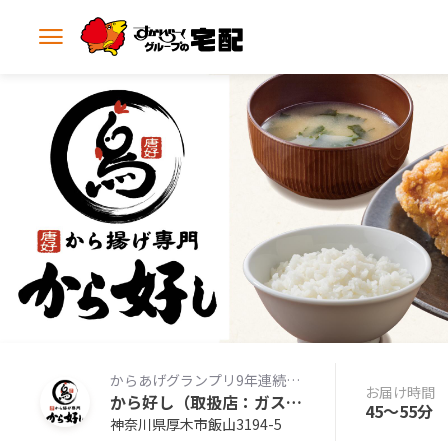
メ
ニ
ュ
ー
を
開
く
からあげグランプリ9年連続金賞の本格からあげ専門店の味をお届けします。
お届け時間
から好し（取扱店：ガスト厚木白山店）
45〜55分
神奈川県厚木市飯山3194-5