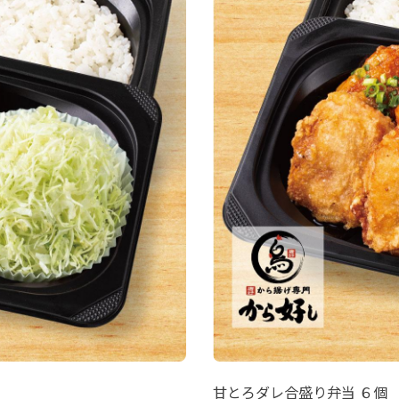
甘とろダレ合盛り弁当 ６個