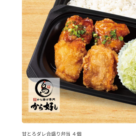
甘とろダレ合盛り弁当 ４個