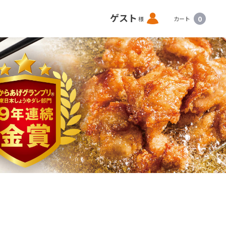
ロ
ゲスト
0
様
カート
グ
イ
ン