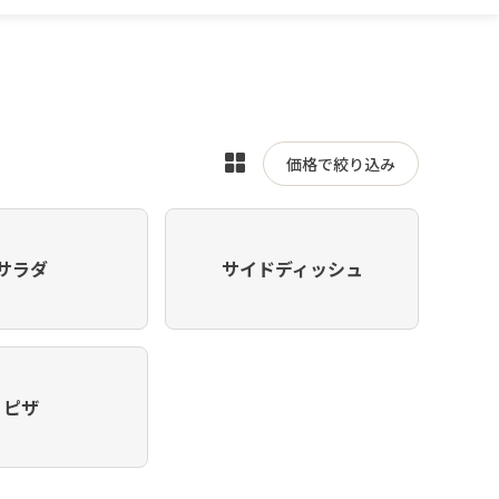
表
価格で絞り込み
示
を
切
サラダ
サイドディッシュ
り
替
え
ピザ