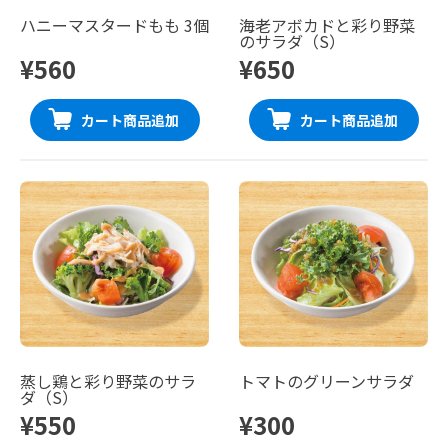
ハニーマスタードもも 3個
海老アボカドと彩り野菜
のサラダ（S）
¥560
¥650
カート商品追加
カート商品追加
蒸し鶏と彩り野菜のサラ
トマトのグリーンサラダ
ダ（S）
¥550
¥300