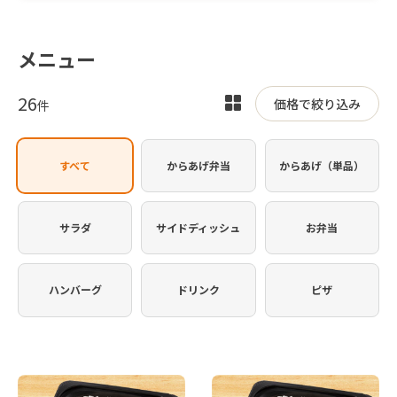
メニュー
26
表
価格で絞り込み
件
示
を
すべて
からあげ弁当
からあげ（単品）
切
り
替
サラダ
サイドディッシュ
お弁当
え
ハンバーグ
ドリンク
ピザ