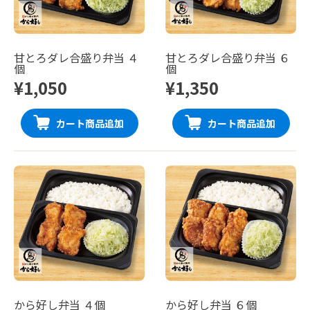
甘とろダレ合盛り弁当 ４
甘とろダレ合盛り弁当 ６
個
個
¥1,050
¥1,350
カート商品追加
カート商品追加
から好し弁当 ４個
から好し弁当 ６個