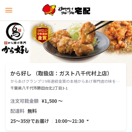
メ
ニ
ュ
ー
を
開
く
から好し （取扱店：ガスト八千代村上店）
からあげグランプリ9年連続金賞の本格からあげ専門店の味をお届けします。
千葉県八千代市勝田台北2丁目3-1
注文可能金額
¥1,500 〜
配達料
無料
25〜35分でお届け
10:00〜21:30