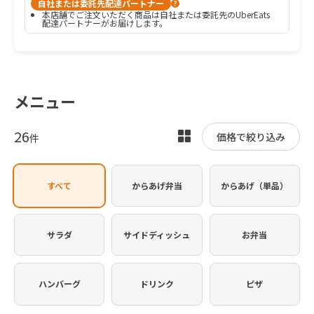
自社または委託先配達パートナー
?
本店舗でご注文いただく商品は自社または委託先のUberEats
配達パートナーがお届けします。
メニュー
26
表
価格で絞り込み
件
示
を
すべて
からあげ弁当
からあげ（単品）
切
り
替
サラダ
サイドディッシュ
お弁当
え
ハンバーグ
ドリンク
ピザ