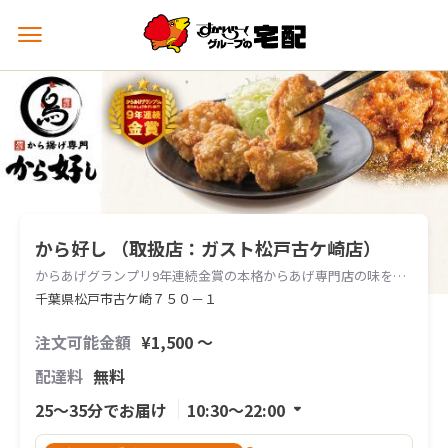
メ
ニ
ュ
ー
を
開
く
から好し （取扱店：ガスト松戸古ケ崎店）
からあげグランプリ9年連続金賞の本格からあげ専門店の味をお届けします。
千葉県松戸市古ケ崎７５０－１
注文可能金額
¥1,500 〜
配達料
無料
25〜35分でお届け
10:30〜22:00