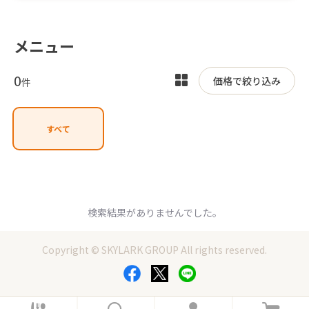
メニュー
0
表
価格で絞り込み
件
示
を
すべて
切
り
替
え
検索結果がありませんでした。
Copyright © SKYLARK GROUP All rights reserved.