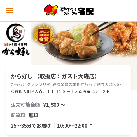
メ
ニ
ュ
ー
を
開
く
から好し （取扱店：ガスト大森店）
からあげグランプリ9年連続金賞の本格からあげ専門店の味をお届けします。
東京都大田区大森北１丁目２９－１大森柏庵ビル ２Ｆ
注文可能金額
¥1,500 〜
配達料
無料
25〜35分でお届け
10:00〜22:00