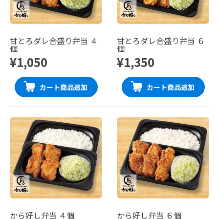
甘とろダレ合盛り弁当 ４
甘とろダレ合盛り弁当 ６
個
個
¥1,050
¥1,350
カート商品追加
カート商品追加
から好し弁当 ４個
から好し弁当 ６個