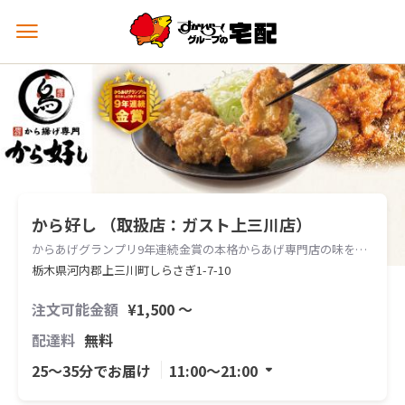
メ
ニ
ュ
ー
を
開
く
から好し （取扱店：ガスト上三川店）
からあげグランプリ9年連続金賞の本格からあげ専門店の味をお届けします。
栃木県河内郡上三川町しらさぎ1-7-10
注文可能金額
¥1,500 〜
配達料
無料
25〜35分でお届け
11:00〜21:00