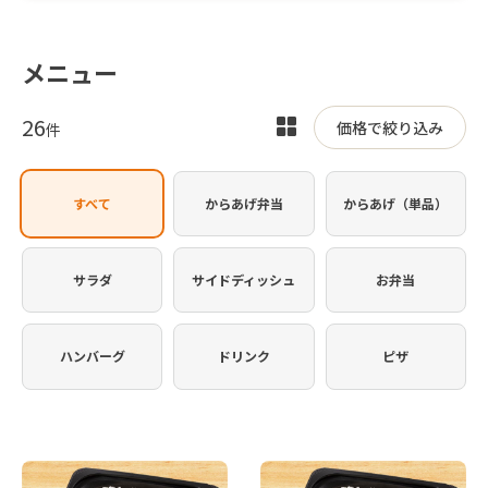
メニュー
26
表
価格で絞り込み
件
示
を
すべて
からあげ弁当
からあげ（単品）
切
り
替
サラダ
サイドディッシュ
お弁当
え
ハンバーグ
ドリンク
ピザ