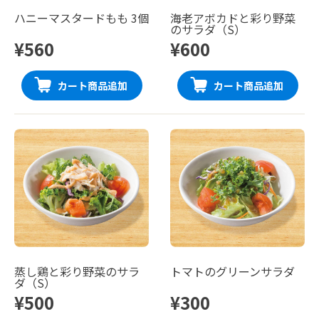
ハニーマスタードもも 3個
海老アボカドと彩り野菜
のサラダ（S）
¥560
¥600
カート商品追加
カート商品追加
蒸し鶏と彩り野菜のサラ
トマトのグリーンサラダ
ダ（S）
¥500
¥300