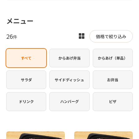
メニュー
26
表
価格で絞り込み
件
示
を
すべて
からあげ弁当
からあげ（単品）
切
り
替
サラダ
サイドディッシュ
お弁当
え
ドリンク
ハンバーグ
ピザ