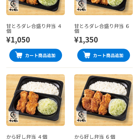
甘とろダレ合盛り弁当 ４
甘とろダレ合盛り弁当 ６
個
個
¥1,050
¥1,350
カート商品追加
カート商品追加
から好し弁当 ４個
から好し弁当 ６個