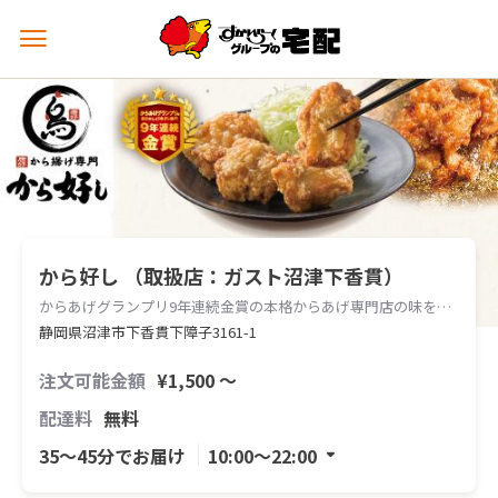
メ
ニ
ュ
ー
を
開
く
から好し （取扱店：ガスト沼津下香貫）
からあげグランプリ9年連続金賞の本格からあげ専門店の味をお届けします。
静岡県沼津市下香貫下障子3161-1
注文可能金額
¥1,500 〜
配達料
無料
35〜45分でお届け
10:00〜22:00