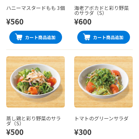
ハニーマスタードもも 3個
海老アボカドと彩り野菜
のサラダ（S）
¥560
¥600
カート商品追加
カート商品追加
蒸し鶏と彩り野菜のサラ
トマトのグリーンサラダ
ダ（S）
¥500
¥300