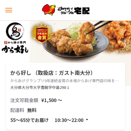
メ
ニ
ュ
ー
を
開
く
から好し （取扱店：ガスト南大分）
からあげグランプリ9年連続金賞の本格からあげ専門店の味をお届けします。
大分県大分市大字豊饒字中島298-1
注文可能金額
¥1,500 〜
配達料
無料
55〜65分でお届け
10:30〜22:00