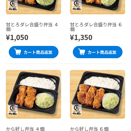
甘とろダレ合盛り弁当 ４
甘とろダレ合盛り弁当 ６
個
個
¥1,050
¥1,350
カート商品追加
カート商品追加
から好し弁当 ４個
から好し弁当 ６個