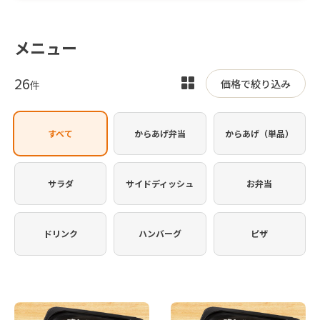
メニュー
26
表
価格で絞り込み
件
示
を
すべて
からあげ弁当
からあげ（単品）
切
り
替
サラダ
サイドディッシュ
お弁当
え
ドリンク
ハンバーグ
ピザ