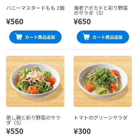
ハニーマスタードもも 3個
海老アボカドと彩り野菜
のサラダ（S）
¥560
¥650
カート商品追加
カート商品追加
蒸し鶏と彩り野菜のサラ
トマトのグリーンサラダ
ダ（S）
¥550
¥300