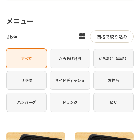
メニュー
26
表
価格で絞り込み
件
示
を
すべて
からあげ弁当
からあげ（単品）
切
り
替
サラダ
サイドディッシュ
お弁当
え
ハンバーグ
ドリンク
ピザ