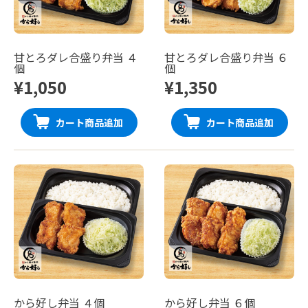
甘とろダレ合盛り弁当 ４
甘とろダレ合盛り弁当 ６
個
個
¥1,050
¥1,350
カート商品追加
カート商品追加
から好し弁当 ４個
から好し弁当 ６個