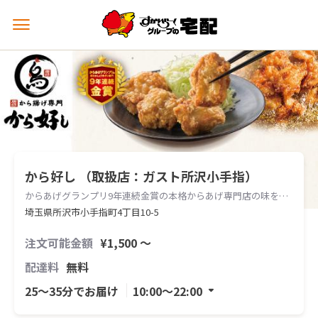
メ
ニ
ュ
ー
を
開
く
から好し （取扱店：ガスト所沢小手指）
からあげグランプリ9年連続金賞の本格からあげ専門店の味をお届けします。
埼玉県所沢市小手指町4丁目10-5
注文可能金額
¥1,500 〜
配達料
無料
25〜35分でお届け
10:00〜22:00