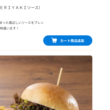
ＥＲＩＹＡＫＩソース）
まった香ばしいソースをブレン
スは一味違います！
カート商品追加