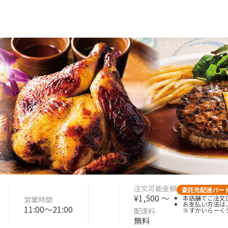
注文可能金額
委託先配達パー
¥1,500 〜
本店舗でご注文頂
営業時間
お支払い方法は
11:00〜21:00
配達料
※すかいらーく
無料