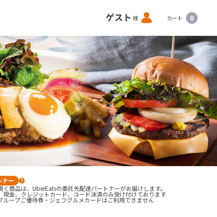
ロ
ゲスト
0
様
カート
グ
イ
ン
トナー
?
く商品は、UberEatsの委託先配達パートナーがお届けします。
、現金、クレジットカード、コード決済のみ受け付けております

グループご優待券・ジェフグルメカードはご利用できません