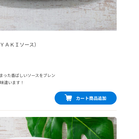
ＹＡＫＩソース）
まった香ばしいソースをブレン
スは一味違います！
カート商品追加