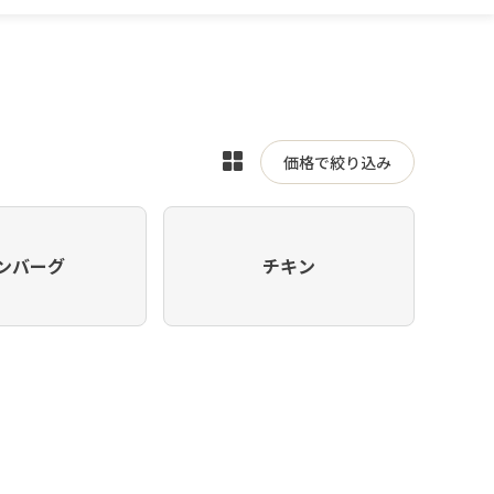
表
価格で絞り込み
示
を
切
ンバーグ
チキン
り
替
え