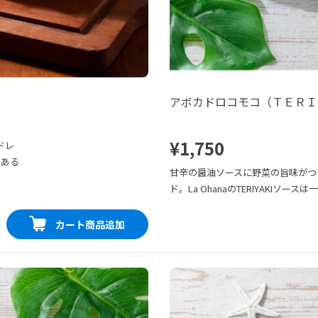
アボカドロコモコ（ＴＥＲＩ
¥1,750
ドレ
のある
甘辛の醤油ソースに野菜の旨味がつ
ド。La OhanaのTERIYAKIソー
カート商品追加