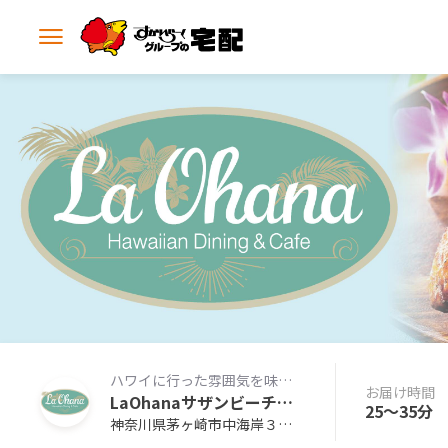
メ
ニ
ュ
ー
を
開
く
ハワイに行った雰囲気を味わえるレストラン
お届け時間
LaOhanaサザンビーチちがさき
25〜35分
神奈川県茅ヶ崎市中海岸３丁目１１－５