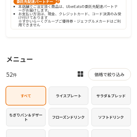
委託先配達パートナー
?
本店舗でご注文頂く商品は、UberEatsの委託先配達パートナ
ーがお届けします。
お支払い方法は、現金、クレジットカード、コード決済のみ受
け付けております

※すかいらーくグループご優待券・ジェフグルメカードはご利
用できません
メニュー
52
表
価格で絞り込み
件
示
を
すべて
ライスプレート
サラダ＆ブレッド
切
り
替
ちぎりパン＆デザー
フローズンドリンク
ソフトドリンク
ト
え