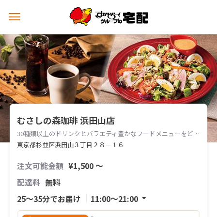
メ
ニ
ュ
ー
を
開
く
むさしの森珈琲 浜田山店
30種類以上のドリンクとバラエティ豊かなフードメニューをどうぞ
東京都杉並区浜田山３丁目２８－１６
注文可能金額
¥1,500 〜
配達料
無料
25〜35分でお届け
11:00〜21:00