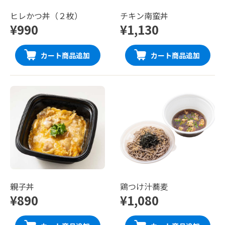
ヒレかつ丼（２枚）
チキン南蛮丼
¥990
¥1,130
カート商品追加
カート商品追加
親子丼
鶏つけ汁蕎麦
¥890
¥1,080