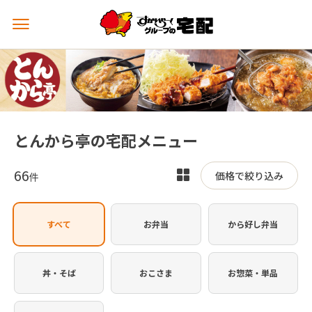
メ
ニ
ュ
ー
を
開
く
とんから亭の宅配メニュー
66
表
価格で絞り込み
件
示
を
すべて
お弁当
から好し弁当
切
り
替
丼・そば
おこさま
お惣菜・単品
え