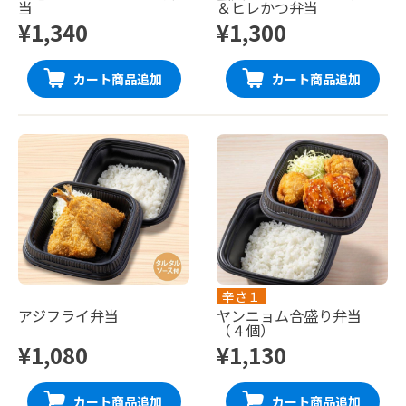
当
＆ヒレかつ弁当
¥1,340
¥1,300
カート商品追加
カート商品追加
辛さ１
アジフライ弁当
ヤンニョム合盛り弁当
（４個）
¥1,080
¥1,130
カート商品追加
カート商品追加