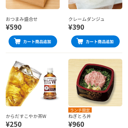
おつまみ盛合せ
クレームダンジュ
¥590
¥390
カート商品追加
カート商品追加
ランチ限定
からだすこやか茶W
ねぎとろ丼
¥250
¥960