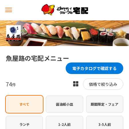
メ
ニ
ュ
ー
を
開
く
魚屋路の宅配メニュー
電子カタログで確認する
74
表
価格で絞り込み
件
示
を
すべて
醤油紙小皿
期間限定・フェア
切
り
替
ランチ
1-2人前
3-5人前
え