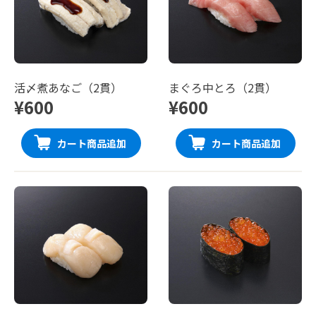
活〆煮あなご（2貫）
まぐろ中とろ（2貫）
¥600
¥600
カート商品追加
カート商品追加