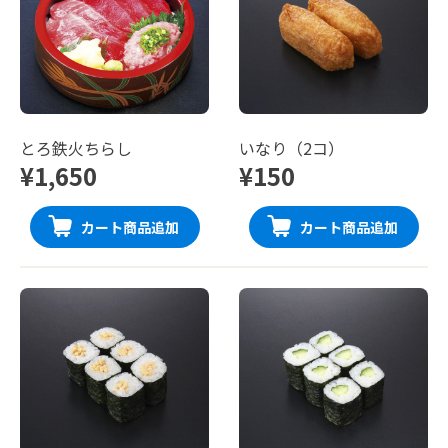
とろ鉄火ちらし
いなり（2コ）
¥1,650
¥150
カート商品追加
カート商品追加