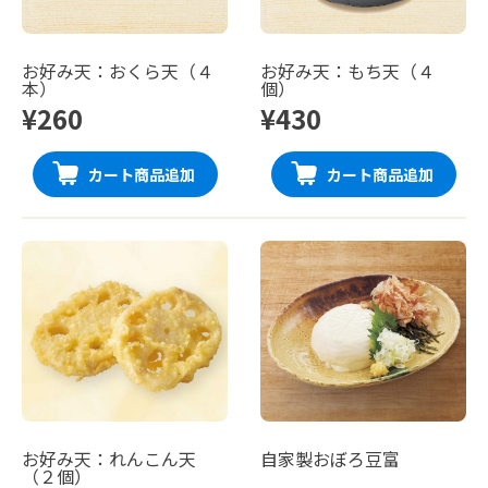
お好み天：おくら天（４
お好み天：もち天（４
本）
個）
¥260
¥430
カート商品追加
カート商品追加
お好み天：れんこん天
自家製おぼろ豆富
（２個）