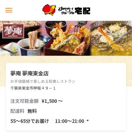
メ
ニ
ュ
ー
を
開
く
夢庵 夢庵東金店
お手頃価格で楽しめる和食レストラン
千葉県東金市押堀４９－１
注文可能金額
¥1,500 〜
配達料
無料
55〜65分でお届け
11:00〜21:00