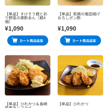
【単品】すけそう鱈と彩
【単品】若鶏の竜田揚げ
り野菜の黒酢あん（鱈4
おろしポン酢
個）
¥1,090
¥1,090
カート商品追加
カート商品追加
【単品】ひれかつ＆長崎
【単品】ひれかつ
県産あじフライ