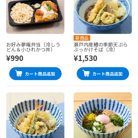
新商品
お好み夢庵弁当（冷しう
瀬戸内産鱧の季節天ぷら
どん＆小ひれかつ丼）
ぶっかけそば（冷）
¥990
¥1,530
カート商品追加
カート商品追加