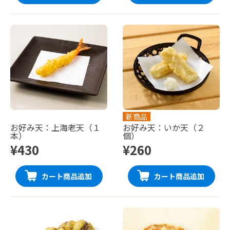
新商品
お好み天：上海老天（１
お好み天：いか天（２
本）
個）
¥430
¥260
カート商品追加
カート商品追加