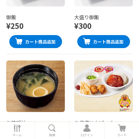
御飯
大盛り御飯
¥250
¥300
カート商品追加
カート商品追加
お味噌汁
お子様はんばーぐ
ホ
検
ロ
カ
¥120
¥490
ー
索
グ
ー
ホーム
検索
ログイン
カート