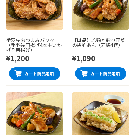
手羽先おつまみパック
【単品】若鶏と彩り野菜
（手羽先唐揚げ4本＋いか
の黒酢あん（若鶏4個）
げそ唐揚げ）
¥1,200
¥1,090
カート商品追加
カート商品追加