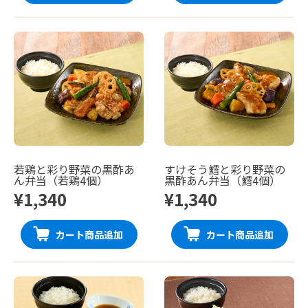
若鶏と彩り野菜の黒酢あ
すけそう鱈と彩り野菜の
ん弁当（若鶏4個）
黒酢あん弁当（鱈4個）
¥1,340
¥1,340
カート商品追加
カート商品追加