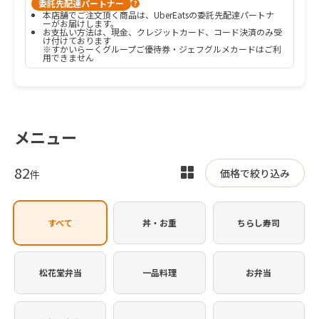
委託先配達パートナー
?
本店舗でご注文頂く商品は、UberEatsの委託先配達パートナ
ーがお届けします。
お支払い方法は、現金、クレジットカード、コード決済のみ受
け付けております

※すかいらーくグループご優待券・ジェフグルメカードはご利
用できません
メニュー
82
表
価格で絞り込み
件
示
を
すべて
丼・お重
ちらし寿司
切
り
替
松花堂弁当
一品料理
お弁当
え