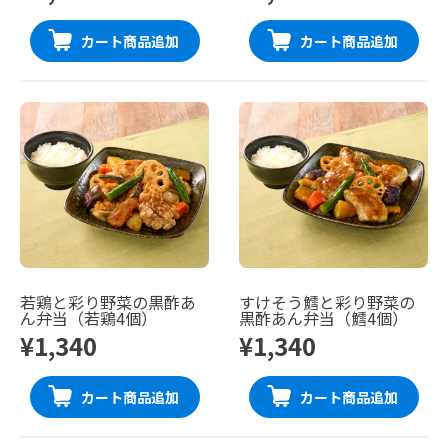
カート商品追加
カート商品追加
若鶏と彩り野菜の黒酢あ
すけそう鱈と彩り野菜の
ん弁当（若鶏4個）
黒酢あん弁当（鱈4個）
¥1,340
¥1,340
カート商品追加
カート商品追加