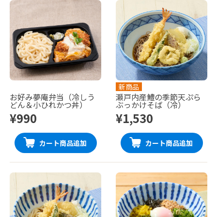
新商品
お好み夢庵弁当（冷しう
瀬戸内産鱧の季節天ぷら
どん＆小ひれかつ丼）
ぶっかけそば（冷）
¥990
¥1,530
カート商品追加
カート商品追加