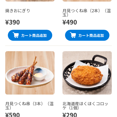
焼きおにぎり
月見つくね串（2本）（温
玉）
¥390
¥490
カート商品追加
カート商品追加
月見つくね串（3本）（温
北海道産ほくほくコロッ
玉）
ケ（1個）
¥590
¥290