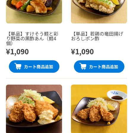
【単品】すけそう鱈と彩
【単品】若鶏の竜田揚げ
り野菜の黒酢あん（鱈4
おろしポン酢
個）
¥1,090
¥1,090
カート商品追加
カート商品追加