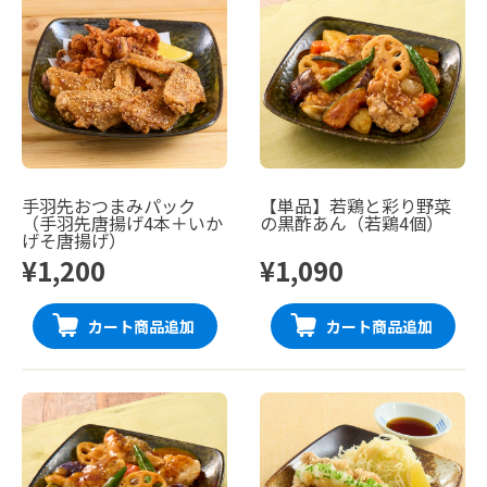
手羽先おつまみパック
【単品】若鶏と彩り野菜
（手羽先唐揚げ4本＋いか
の黒酢あん（若鶏4個）
げそ唐揚げ）
¥1,200
¥1,090
カート商品追加
カート商品追加