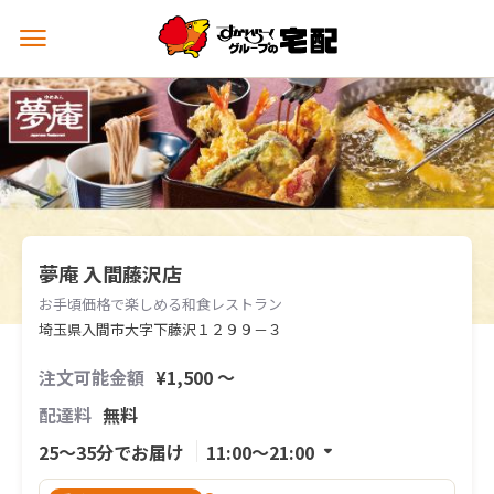
メ
ニ
ュ
ー
を
開
く
夢庵 入間藤沢店
お手頃価格で楽しめる和食レストラン
埼玉県入間市大字下藤沢１２９９－３
注文可能金額
¥1,500 〜
配達料
無料
25〜35分でお届け
11:00〜21:00