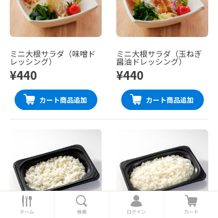
ミニ大根サラダ（味噌ド
ミニ大根サラダ（玉ねぎ
レッシング）
醤油ドレッシング）
¥440
¥440
カート商品追加
カート商品追加
ホ
検
ロ
カ
ー
索
グ
ー
ホーム
検索
ログイン
カート