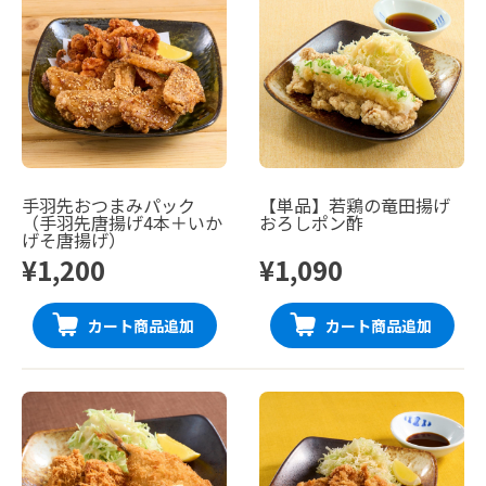
手羽先おつまみパック
【単品】若鶏の竜田揚げ
（手羽先唐揚げ4本＋いか
おろしポン酢
げそ唐揚げ）
¥1,200
¥1,090
カート商品追加
カート商品追加