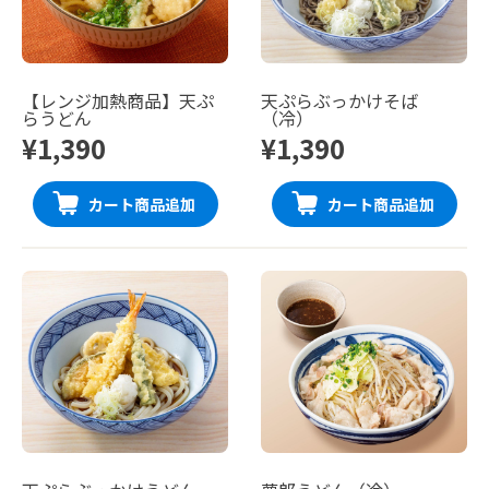
【レンジ加熱商品】天ぷ
天ぷらぶっかけそば
らうどん
（冷）
¥1,390
¥1,390
カート商品追加
カート商品追加