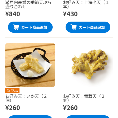
瀬戸内産鱧の季節天ぷら
お好み天：上海老天（１
盛り合わせ
本）
¥840
¥430
カート商品追加
カート商品追加
新商品
お好み天：いか天（２
お好み天：舞茸天（２
個）
個）
¥260
¥260