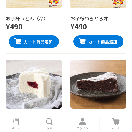
お子様うどん（冷）
お子様ねぎとろ丼
¥490
¥490
カート商品追加
カート商品追加
豆乳のチーズケーキ（ラ
チョコレートケーキ
ホ
検
ロ
カ
ズベリーソース）
ー
索
グ
ー
ホーム
検索
ログイン
カート
¥500
¥480