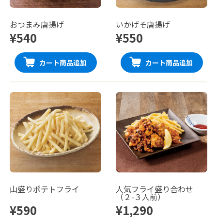
おつまみ唐揚げ
いかげそ唐揚げ
¥540
¥550
カート商品追加
カート商品追加
山盛りポテトフライ
人気フライ盛り合わせ
（２-３人前）
¥590
¥1,290