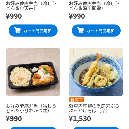
お好み夢庵弁当（冷しう
お好み夢庵弁当（冷しう
どん＆小天丼）
どん＆深川御飯）
¥990
¥990
カート商品追加
カート商品追加
新商品
お好み夢庵弁当（冷しう
瀬戸内産鱧の季節天ぷら
どん＆小ひれかつ丼）
ぶっかけそば（冷）
¥990
¥1,530