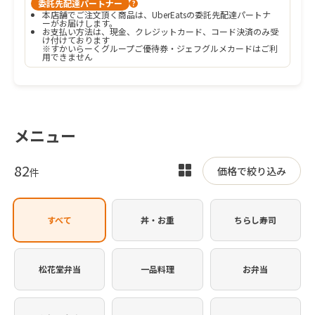
委託先配達パートナー
?
本店舗でご注文頂く商品は、UberEatsの委託先配達パートナ
ーがお届けします。
お支払い方法は、現金、クレジットカード、コード決済のみ受
け付けております

※すかいらーくグループご優待券・ジェフグルメカードはご利
用できません
メニュー
82
表
価格で絞り込み
件
示
を
すべて
丼・お重
ちらし寿司
切
り
替
松花堂弁当
一品料理
お弁当
え