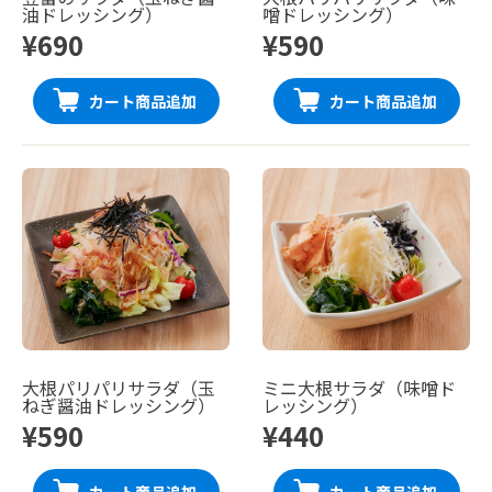
油ドレッシング）
噌ドレッシング）
¥690
¥590
カート商品追加
カート商品追加
大根パリパリサラダ（玉
ミニ大根サラダ（味噌ド
ねぎ醤油ドレッシング）
レッシング）
¥590
¥440