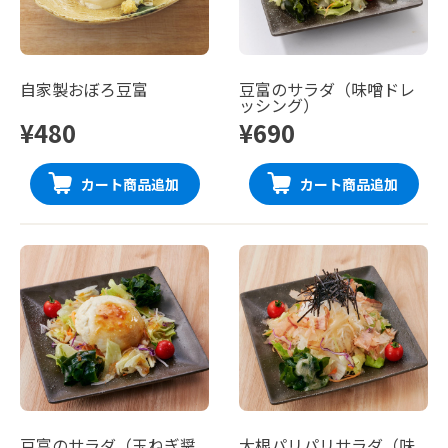
自家製おぼろ豆富
豆富のサラダ（味噌ドレ
ッシング）
¥480
¥690
カート商品追加
カート商品追加
豆富のサラダ（玉ねぎ醤
大根パリパリサラダ（味