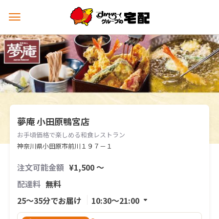
メ
ニ
ュ
ー
を
開
く
夢庵 小田原鴨宮店
お手頃価格で楽しめる和食レストラン
神奈川県小田原市前川１９７－１
注文可能金額
¥1,500 〜
配達料
無料
25〜35分でお届け
10:30〜21:00