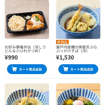
新商品
お好み夢庵弁当（冷しう
瀬戸内産鱧の季節天ぷら
どん＆小ひれかつ丼）
ぶっかけそば（冷）
¥990
¥1,530
カート商品追加
カート商品追加