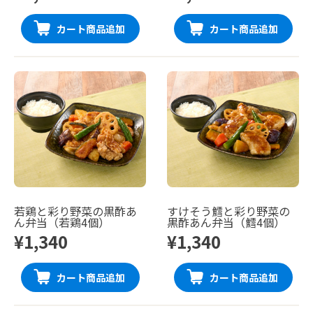
カート商品追加
カート商品追加
若鶏と彩り野菜の黒酢あ
すけそう鱈と彩り野菜の
ん弁当（若鶏4個）
黒酢あん弁当（鱈4個）
¥1,340
¥1,340
カート商品追加
カート商品追加