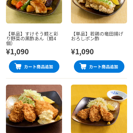
【単品】すけそう鱈と彩
【単品】若鶏の竜田揚げ
り野菜の黒酢あん（鱈4
おろしポン酢
個）
¥1,090
¥1,090
カート商品追加
カート商品追加