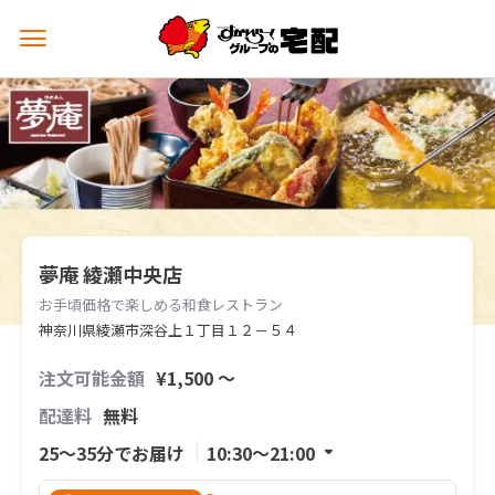
メ
ニ
ュ
ー
を
開
く
夢庵 綾瀬中央店
お手頃価格で楽しめる和食レストラン
神奈川県綾瀬市深谷上１丁目１２－５４
注文可能金額
¥1,500 〜
配達料
無料
25〜35分でお届け
10:30〜21:00