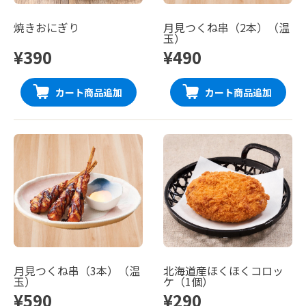
焼きおにぎり
月見つくね串（2本）（温
玉）
¥390
¥490
カート商品追加
カート商品追加
月見つくね串（3本）（温
北海道産ほくほくコロッ
玉）
ケ（1個）
¥590
¥290