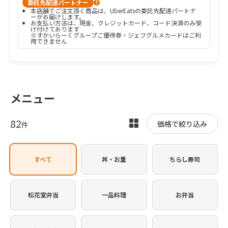
委託先配達パートナー
?
本店舗でご注文頂く商品は、UberEatsの委託先配達パートナ
ーがお届けします。
お支払い方法は、現金、クレジットカード、コード決済のみ受
け付けております

※すかいらーくグループご優待券・ジェフグルメカードはご利
用できません
メニュー
82
表
価格で絞り込み
件
示
を
すべて
丼・お重
ちらし寿司
切
り
替
松花堂弁当
一品料理
お弁当
え