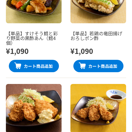
【単品】すけそう鱈と彩
【単品】若鶏の竜田揚げ
り野菜の黒酢あん（鱈4
おろしポン酢
個）
¥1,090
¥1,090
カート商品追加
カート商品追加