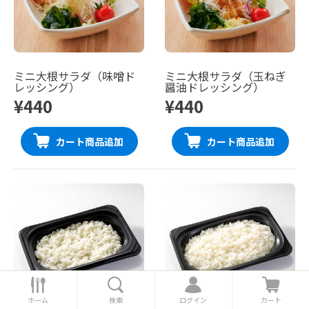
ミニ大根サラダ（味噌ド
ミニ大根サラダ（玉ねぎ
レッシング）
醤油ドレッシング）
¥440
¥440
カート商品追加
カート商品追加
ホ
検
ロ
カ
ー
索
グ
ー
ホーム
検索
ログイン
カート