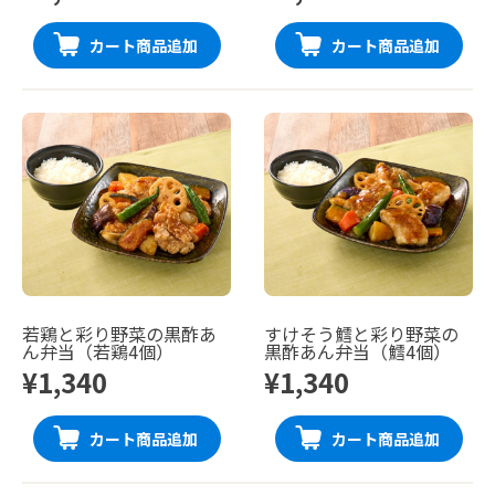
カート商品追加
カート商品追加
若鶏と彩り野菜の黒酢あ
すけそう鱈と彩り野菜の
ん弁当（若鶏4個）
黒酢あん弁当（鱈4個）
¥1,340
¥1,340
カート商品追加
カート商品追加