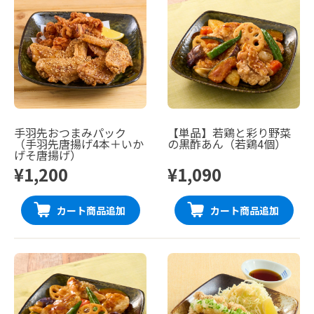
手羽先おつまみパック
【単品】若鶏と彩り野菜
（手羽先唐揚げ4本＋いか
の黒酢あん（若鶏4個）
げそ唐揚げ）
¥1,200
¥1,090
カート商品追加
カート商品追加