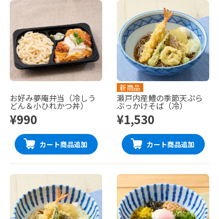
新商品
お好み夢庵弁当（冷しう
瀬戸内産鱧の季節天ぷら
どん＆小ひれかつ丼）
ぶっかけそば（冷）
¥990
¥1,530
カート商品追加
カート商品追加