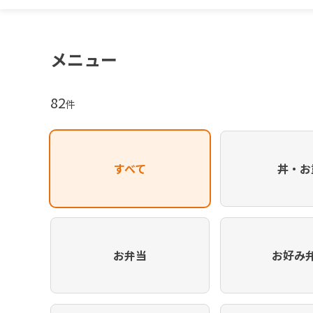
メニュー
82
件
すべて
丼・お
お弁当
お好み