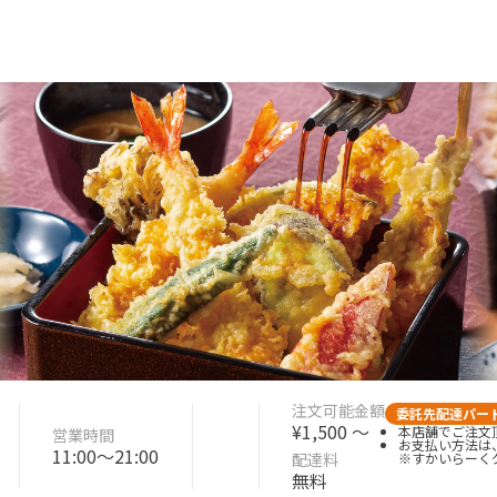
注文可能金額
委託先配達パー
¥1,500 〜
本店舗でご注文頂
営業時間
お支払い方法は
11:00〜21:00
配達料
※すかいらーく
無料