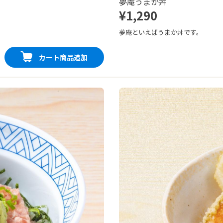
夢庵うまか丼
¥1,290
夢庵といえばうまか丼です。
カート商品追加