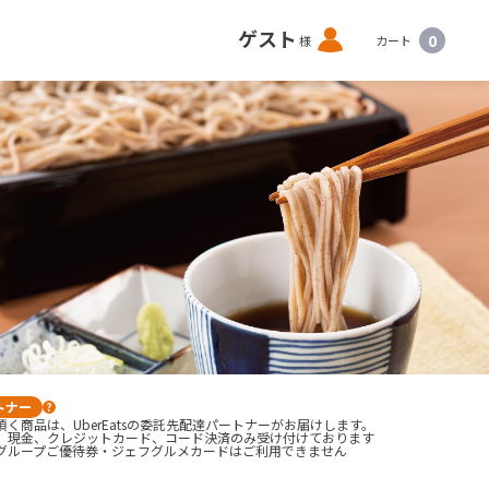
ロ
ゲスト
0
様
カート
グ
イ
ン
トナー
?
く商品は、UberEatsの委託先配達パートナーがお届けします。
、現金、クレジットカード、コード決済のみ受け付けております

グループご優待券・ジェフグルメカードはご利用できません