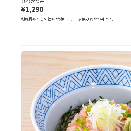
ひれかつ丼
¥1,290
利尻昆布だしの旨味が効いた、自家製ひれかつ丼です。