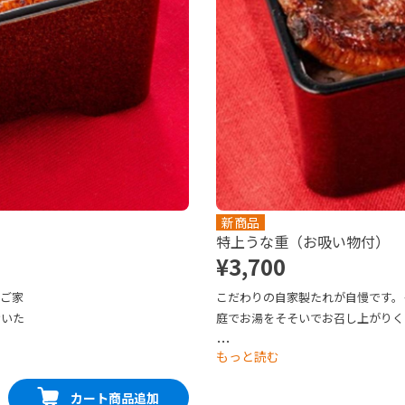
新商品
特上うな重（お吸い物付）
¥3,700
。ご家
こだわりの自家製たれが自慢です。
けいた
庭でお湯をそそいでお召し上がりく
します。
…
もっと読む
カート商品追加