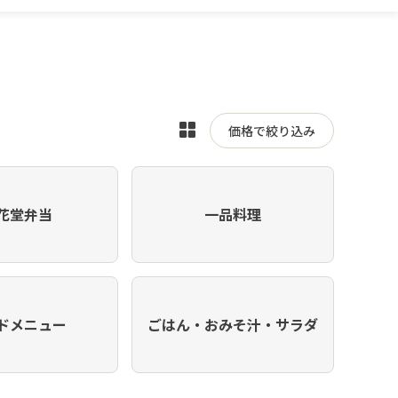
表
価格で絞り込み
示
を
切
花堂弁当
一品料理
り
替
え
ドメニュー
ごはん・おみそ汁・サラダ