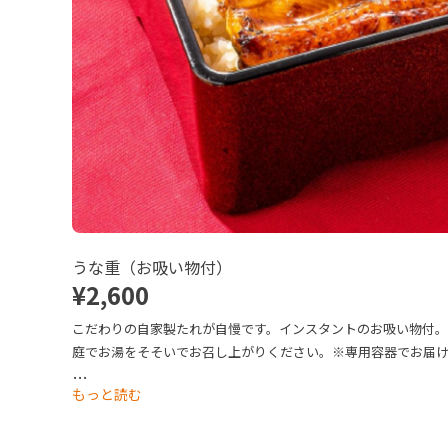
うな重（お吸い物付）
¥2,600
こだわりの自家製たれが自慢です。インスタントのお吸い物付
庭でお湯をそそいでお召し上がりください。※専用容器でお届
します。
…
もっと読む