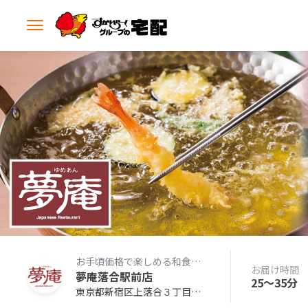
メ
ニ
ュ
ー
を
開
く
お手頃価格で楽しめる和食レストラン
お届け時間
夢庵落合駅前店
25〜35分
東京都新宿区上落合３丁目８−２５